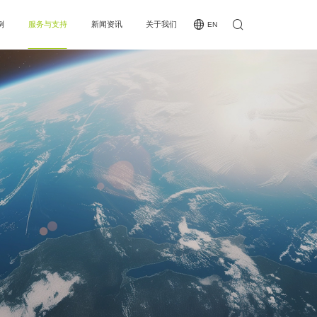
例
服务与支持
新闻资讯
关于我们
EN
例
下载专区
公司新闻
公司简介
类
MCE认证
行业新闻
企业愿景
全国办事处
发展历程
夜场二合一处理器
接收卡系列
常见问题
企业荣誉
KT20/KT40/KT60/KT80/KT100/KT120/KT160
L4S Pro/L8S/A10X/M10D
见问题
操作视频
A708/A75E/A712/A716
操作视频
人才招聘
业荣誉
叭屏
人才招聘
KTV
A308
投诉与建议
联系我们
C10/C12
商务合作
间距
沉浸式