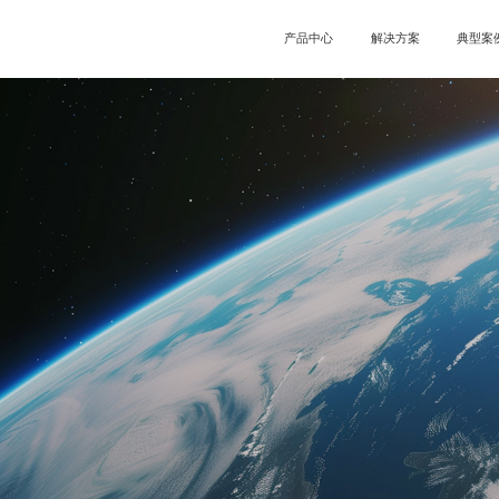
产品中心
解决方案
典型案
服务器
半球/整球
经典案
图像处理
圆盘屏
案例分
控制系统
圆环屏
联动播放盒
视频拼接器
异形主控
云平台
喇叭屏
商显云
0E
V系列
MBS系列
云平台
E认证
分类
新闻
全国办事处
常
BS系列
KTV
多媒体服务器
愿景
盘屏
发展历程
圆环屏
企
喇
酒吧屏
透明屏
合作
明屏
户外广告/交通
小
户外广告/交通
小间距
沉浸式
3D显示