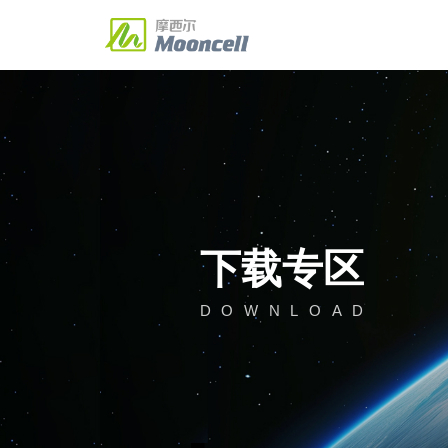
图像处理
控制系统
联动播放盒
商显云
多媒体
解决方案
典型案例
服务与支持
新闻资讯
关于我们
Solution
About Us
探索更多
探索更多
探索更多
探索更多
探索更多
二合一视频处理器
发送主控
联网播放盒
联动播放盒
多媒体服务器
MVB2S/MVB4S/MVB4S Pro/MVB4S
V30 Pro/MTB200S/MTB400E/MTB60
MP系列
KA系列
多媒体服务器
经典案例
下载专区
公司新闻
MC
案例
行业
Plus
MTB800E/MTB1200E/MTB2000E
MC75E/MBR16
K系列
半球/整球
公司简介
企业
圆
MVB6S/MVB8S/MVB10E/MVB12E
MVB20E
下载专区
M32/M40
投诉与建议
联系我们
酒吧屏
商务
透
D
O
W
N
L
O
A
D
3D显示