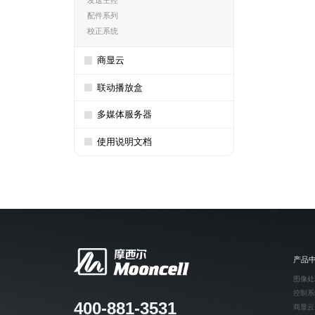
发送主控
配件系列
校正系统
商显云
联动播放盒
多媒体服务器
使用说明文档
产品
图像处
控制系
400-881-3531
商显云