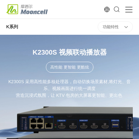
K系列
功能特性
K2300S 视频联动播放器
高性能 更智能 更酷炫
K2300S 采用高性能多核处理器，自动切换场景素材,将灯光、音
乐、视频画面进行统一调度
营造沉浸式氛围，让 KTV 包房的大屏幕更智能、更出色