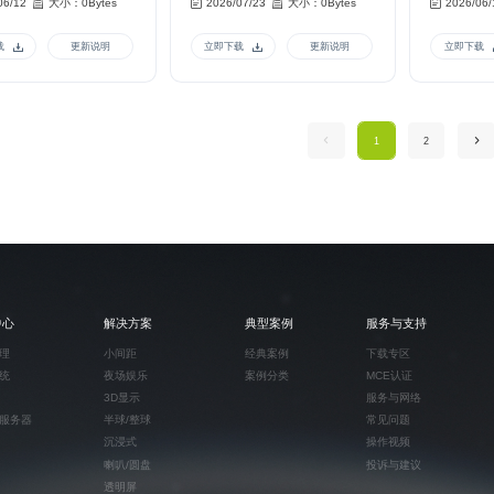
06/12
大小：0Bytes
2026/07/23
大小：0Bytes
2026/06/
载
更新说明
立即下载
更新说明
立即下载
1
2
中心
解决方案
典型案例
服务与支持
理
小间距
经典案例
下载专区
统
夜场娱乐
案例分类
MCE认证
3D显示
服务与网络
服务器
半球/整球
常见问题
沉浸式
操作视频
喇叭/圆盘
投诉与建议
透明屏