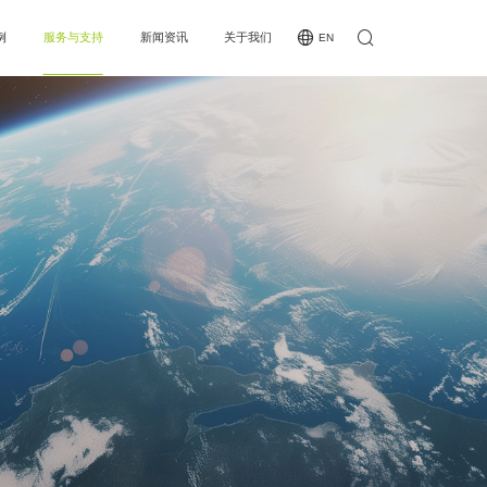
例
服务与支持
新闻资讯
关于我们
EN
例
下载专区
公司新闻
公司简介
类
MCE认证
行业新闻
企业愿景
全国办事处
发展历程
夜场二合一处理器
接收卡系列
常见问题
企业荣誉
KT20/KT40/KT60/KT80/KT100/KT120/KT160
L4S Pro/L8S/A10X/M10D
见问题
操作视频
A708/A75E/A712/A716
操作视频
人才招聘
业荣誉
叭屏
人才招聘
KTV
A308
投诉与建议
联系我们
C10/C12
商务合作
间距
沉浸式