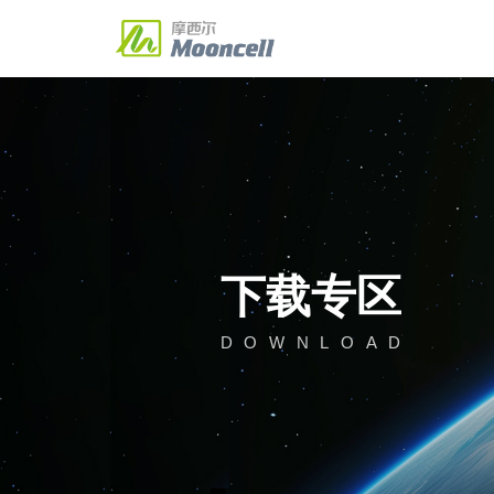
图像处理
控制系统
联动播放盒
商显云
多媒体
解决方案
典型案例
服务与支持
新闻资讯
关于我们
Solution
About Us
探索更多
探索更多
探索更多
探索更多
探索更多
二合一视频处理器
发送主控
联网播放盒
联动播放盒
多媒体服务器
MVB2S/MVB4S/MVB4S Pro/MVB4S
V30 Pro/MTB200S/MTB400E/MTB60
MP系列
KA系列
多媒体服务器
经典案例
下载专区
公司新闻
MC
案例
行业
Plus
MTB800E/MTB1200E/MTB2000E
MC75E/MBR16
K系列
半球/整球
公司简介
企业
圆
MVB6S/MVB8S/MVB10E/MVB12E
MVB20E
下载专区
M32/M40
投诉与建议
联系我们
酒吧屏
商务
透
D
O
W
N
L
O
A
D
3D显示