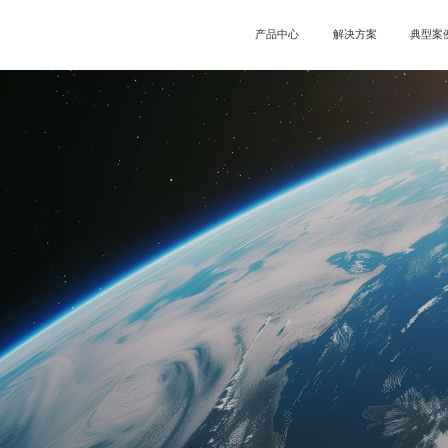
产品中心
解决方案
典型案
服务器
半球/整球
经典案
图像处理
圆盘屏
案例分
控制系统
圆环屏
联动播放盒
视频拼接器
异形主控
云平台
喇叭屏
商显云
0E
V系列
MBS系列
云平台
E认证
分类
新闻
全国办事处
常
BS系列
KTV
多媒体服务器
愿景
盘屏
发展历程
圆环屏
企
喇
酒吧屏
透明屏
合作
明屏
户外广告/交通
小
户外广告/交通
小间距
沉浸式
3D显示